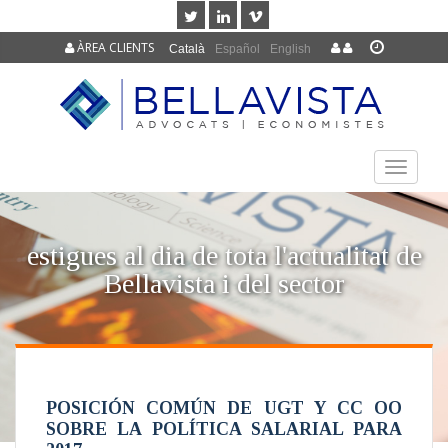
ÀREA CLIENTS
Català
Español
English
TOGGLE
NAVIGAT
estigues al dia de tota l'actualitat de
Bellavista i del sector
POSICIÓN COMÚN DE UGT Y CC OO
SOBRE LA POLÍTICA SALARIAL PARA