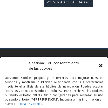
VOLVER A ACTUALIDAD
BARCELONA
Gestionar el consentimiento
Via Augusta 2 bis, 3º, 08006 Barcelona
de las cookies
+34 93 363 54 71
Utilizamos Cookies propias y de terceros para mejorar nuestros
bcn@bellavistalegal.eu
servicios y mostrarle publicidad relacionada con sus preferencias
GRANOLLERS
mediante el análisis de sus hábitos de navegación. Puedes aceptar
todas las Cookies pulsando el botón “ACEPTAR”, rechazar las cookies,
C/ Sant Jaume, 16 1r, 08401 Granollers (Bcn)
pulsando el botón “DENEGAR” o configurarlas para rechazar su uso
+34 93 860 39 60
pulsando el botón “VER PREFERENCIAS”. Encontrará más información en
nuestra
Política de Cookies
.
grn@bellavistalegal.eu