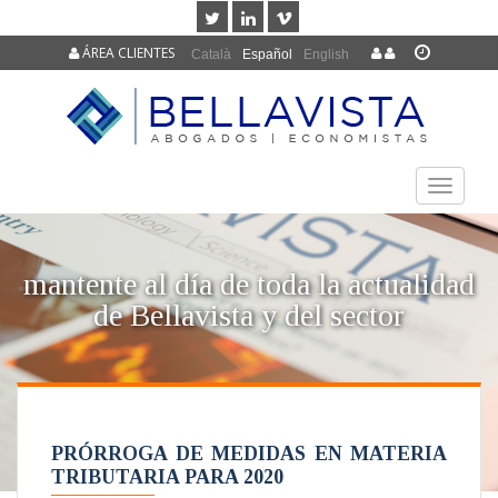
ÁREA CLIENTES
Català
Español
English
TOGGLE
NAVIGAT
mantente al día de toda la actualidad
de Bellavista y del sector
PRÓRROGA DE MEDIDAS EN MATERIA
TRIBUTARIA PARA 2020