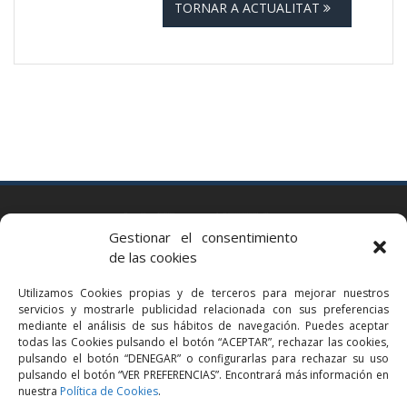
TORNAR A ACTUALITAT
BARCELONA
Gestionar el consentimiento
Via Augusta 2 bis, 3º, 08006 Barcelona
de las cookies
+34 93 363 54 71
Utilizamos Cookies propias y de terceros para mejorar nuestros
bcn@bellavistalegal.eu
servicios y mostrarle publicidad relacionada con sus preferencias
GRANOLLERS
mediante el análisis de sus hábitos de navegación. Puedes aceptar
todas las Cookies pulsando el botón “ACEPTAR”, rechazar las cookies,
C/ Sant Jaume, 16 1r, 08401 Granollers (Bcn)
pulsando el botón “DENEGAR” o configurarlas para rechazar su uso
+34 93 860 39 60
pulsando el botón “VER PREFERENCIAS”. Encontrará más información en
nuestra
Política de Cookies
.
grn@bellavistalegal.eu