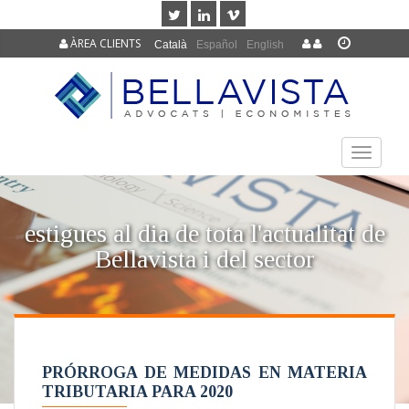
ÀREA CLIENTS
Català
Español
English
TOGGLE
NAVIGAT
estigues al dia de tota l'actualitat de
Bellavista i del sector
PRÓRROGA DE MEDIDAS EN MATERIA
TRIBUTARIA PARA 2020