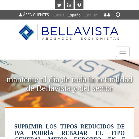
ÁREA CLIENTES
Català
Español
English
TOGGLE
NAVIGAT
mantente al día de toda la actualidad
de Bellavista y del sector
SUPRIMIR LOS TIPOS REDUCIDOS DE
IVA PODRÍA REBAJAR EL TIPO