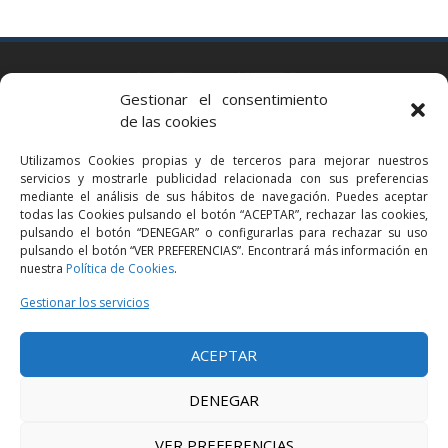
BARCELONA
Gestionar el consentimiento
Via Augusta 2 bis, 3º, 08006 Barcelona
de las cookies
+34 93 363 54 71
Utilizamos Cookies propias y de terceros para mejorar nuestros
bcn@bellavistalegal.eu
servicios y mostrarle publicidad relacionada con sus preferencias
GRANOLLERS
mediante el análisis de sus hábitos de navegación. Puedes aceptar
todas las Cookies pulsando el botón “ACEPTAR”, rechazar las cookies,
C/ Sant Jaume, 16 1r, 08401 Granollers (Bcn)
pulsando el botón “DENEGAR” o configurarlas para rechazar su uso
+34 93 860 39 60
pulsando el botón “VER PREFERENCIAS”. Encontrará más información en
nuestra
Política de Cookies
.
grn@bellavistalegal.eu
MADRID
Gestionar los servicios
C/ Serrano 114, 2º izq. 28006 Madrid.
ACEPTAR
+34 91 431 98 21 | +34 91 431 98 95
mad@bellavistalegal.eu
DENEGAR
VER PREFERENCIAS