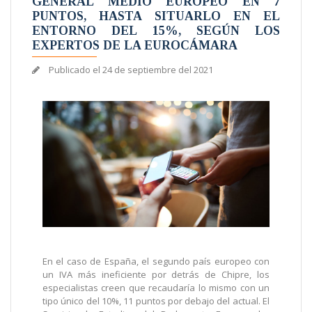
GENERAL MEDIO EUROPEO EN 7
PUNTOS, HASTA SITUARLO EN EL
ENTORNO DEL 15%, SEGÚN LOS
EXPERTOS DE LA EUROCÁMARA
Publicado el
24 de septiembre del 2021
En el caso de España, el segundo país europeo con
un IVA más ineficiente por detrás de Chipre, los
especialistas creen que recaudaría lo mismo con un
tipo único del 10%, 11 puntos por debajo del actual. El