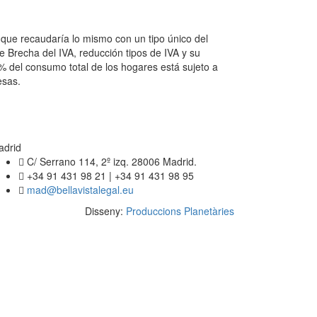
 que recaudaría lo mismo con un tipo único del
e Brecha del IVA, reducción tipos de IVA y su
 del consumo total de los hogares está sujeto a
esas.
adrid
C/ Serrano 114, 2º izq. 28006 Madrid.
+34 91 431 98 21 | +34 91 431 98 95
mad@bellavistalegal.eu
Disseny:
Produccions Planetàries