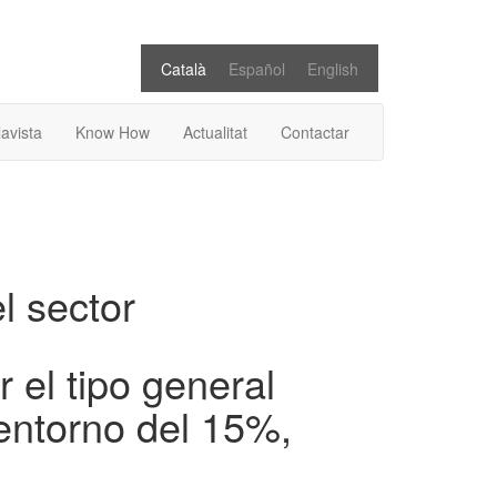
Català
Español
English
lavista
Know How
Actualitat
Contactar
el sector
 el tipo general
 entorno del 15%,