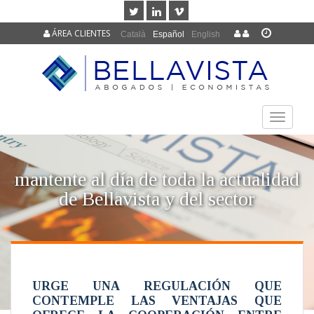
ÁREA CLIENTES
Català
Español
English
TOGGLE
NAVIGAT
mantente al día de toda la actualidad
de Bellavista y del sector
URGE UNA REGULACIÓN QUE
CONTEMPLE LAS VENTAJAS QUE