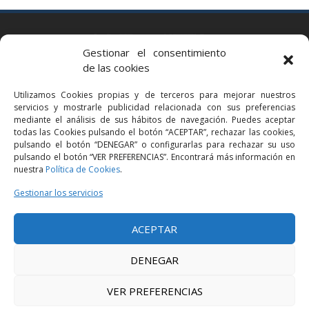
BARCELONA
Gestionar el consentimiento
Via Augusta 2 bis, 3º, 08006 Barcelona
de las cookies
+34 93 363 54 71
Utilizamos Cookies propias y de terceros para mejorar nuestros
bcn@bellavistalegal.eu
servicios y mostrarle publicidad relacionada con sus preferencias
GRANOLLERS
mediante el análisis de sus hábitos de navegación. Puedes aceptar
todas las Cookies pulsando el botón “ACEPTAR”, rechazar las cookies,
C/ Sant Jaume, 16 1r, 08401 Granollers (Bcn)
pulsando el botón “DENEGAR” o configurarlas para rechazar su uso
+34 93 860 39 60
pulsando el botón “VER PREFERENCIAS”. Encontrará más información en
nuestra
Política de Cookies
.
grn@bellavistalegal.eu
MADRID
Gestionar los servicios
C/ Serrano 114, 2º izq. 28006 Madrid.
ACEPTAR
+34 91 431 98 21 | +34 91 431 98 95
mad@bellavistalegal.eu
DENEGAR
VER PREFERENCIAS
© 2016 Bellavista Legal - Todos los derechos reservados -
Aviso legal
-