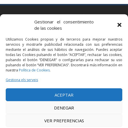
BARCELONA
Gestionar el consentimiento
Via Augusta 2 bis, 3º, 08006 Barcelona
de las cookies
+34 93 363 54 71
Utilizamos Cookies propias y de terceros para mejorar nuestros
bcn@bellavistalegal.eu
servicios y mostrarle publicidad relacionada con sus preferencias
GRANOLLERS
mediante el análisis de sus hábitos de navegación. Puedes aceptar
todas las Cookies pulsando el botón “ACEPTAR”, rechazar las cookies,
C/ Sant Jaume, 16 1r, 08401 Granollers (Bcn)
pulsando el botón “DENEGAR” o configurarlas para rechazar su uso
+34 93 860 39 60
pulsando el botón “VER PREFERENCIAS”. Encontrará más información en
nuestra
Política de Cookies
.
grn@bellavistalegal.eu
MADRID
Gestiona els serveis
C/ Serrano 114, 2º izq. 28006 Madrid.
ACEPTAR
+34 91 431 98 21 | +34 91 431 98 95
mad@bellavistalegal.eu
DENEGAR
VER PREFERENCIAS
© 2016 Bellavista Legal - Tots els drets reservats -
Avís legal
-
Política de