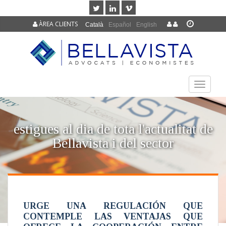
ÀREA CLIENTS
Català
Español
English
TOGGLE
NAVIGAT
estigues al dia de tota l'actualitat de
Bellavista i del sector
URGE UNA REGULACIÓN QUE
CONTEMPLE LAS VENTAJAS QUE