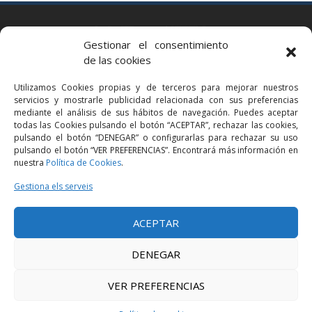
BARCELONA
Gestionar el consentimiento
Via Augusta 2 bis, 3º, 08006 Barcelona
de las cookies
+34 93 363 54 71
Utilizamos Cookies propias y de terceros para mejorar nuestros
bcn@bellavistalegal.eu
servicios y mostrarle publicidad relacionada con sus preferencias
GRANOLLERS
mediante el análisis de sus hábitos de navegación. Puedes aceptar
todas las Cookies pulsando el botón “ACEPTAR”, rechazar las cookies,
C/ Sant Jaume, 16 1r, 08401 Granollers (Bcn)
pulsando el botón “DENEGAR” o configurarlas para rechazar su uso
+34 93 860 39 60
pulsando el botón “VER PREFERENCIAS”. Encontrará más información en
nuestra
Política de Cookies
.
grn@bellavistalegal.eu
MADRID
Gestiona els serveis
C/ Serrano 114, 2º izq. 28006 Madrid.
ACEPTAR
+34 91 431 98 21 | +34 91 431 98 95
mad@bellavistalegal.eu
DENEGAR
VER PREFERENCIAS
© 2016 Bellavista Legal - Tots els drets reservats -
Avís legal
-
Política de
privacitat
-
Política de cookies