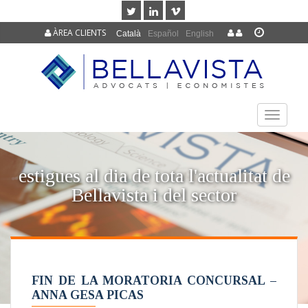
ÀREA CLIENTS
Català
Español
English
TOGGLE
NAVIGAT
estigues al dia de tota l'actualitat de
Bellavista i del sector
FIN DE LA MORATORIA CONCURSAL –
ANNA GESA PICAS