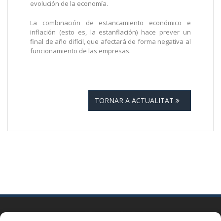
evolución de la economía.
La combinación de estancamiento económico e
inflación (esto es, la estanflación) hace prever un
final de año difícil, que afectará de forma negativa al
funcionamiento de las empresas.
TORNAR A ACTUALITAT
BARCELONA