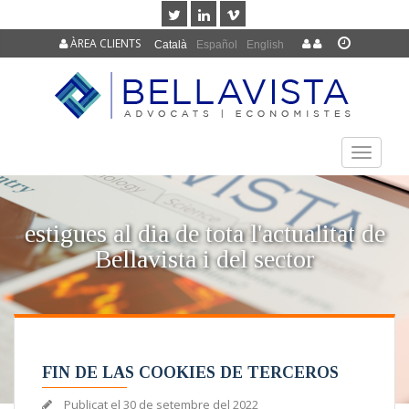
ÀREA CLIENTS
Català
Español
English
TOGGLE
NAVIGAT
estigues al dia de tota l'actualitat de
Bellavista i del sector
FIN DE LAS COOKIES DE TERCEROS
Publicat el
30 de setembre del 2022