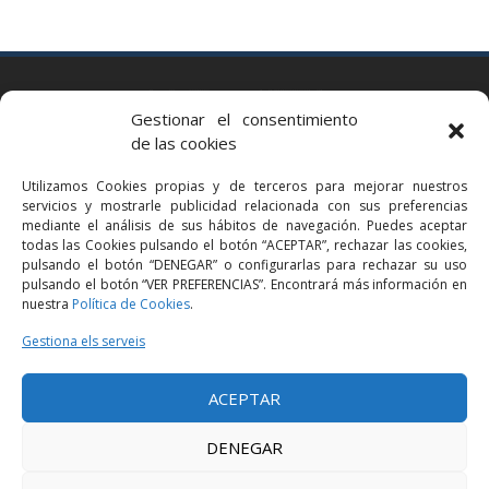
BARCELONA
Gestionar el consentimiento
Via Augusta 2 bis, 3º, 08006 Barcelona
de las cookies
+34 93 363 54 71
Utilizamos Cookies propias y de terceros para mejorar nuestros
bcn@bellavistalegal.eu
servicios y mostrarle publicidad relacionada con sus preferencias
GRANOLLERS
mediante el análisis de sus hábitos de navegación. Puedes aceptar
todas las Cookies pulsando el botón “ACEPTAR”, rechazar las cookies,
C/ Sant Jaume, 16 1r, 08401 Granollers (Bcn)
pulsando el botón “DENEGAR” o configurarlas para rechazar su uso
+34 93 860 39 60
pulsando el botón “VER PREFERENCIAS”. Encontrará más información en
nuestra
Política de Cookies
.
grn@bellavistalegal.eu
MADRID
Gestiona els serveis
C/ Serrano 114, 2º izq. 28006 Madrid.
ACEPTAR
+34 91 431 98 21 | +34 91 431 98 95
mad@bellavistalegal.eu
DENEGAR