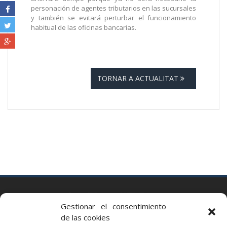
personación de agentes tributarios en las sucursales
y también se evitará perturbar el funcionamiento
habitual de las oficinas bancarias.
TORNAR A ACTUALITAT
BARCELONA
Gestionar el consentimiento
Via Augusta 2 bis, 3º, 08006 Barcelona
de las cookies
+34 93 363 54 71