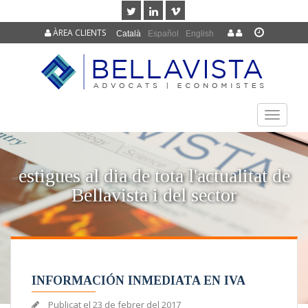
ÀREA CLIENTS
Català
Español
English
TOGGLE
NAVIGAT
estigues al dia de tota l'actualitat de
Bellavista i del sector
INFORMACIÓN INMEDIATA EN IVA
Publicat el
23 de febrer del 2017