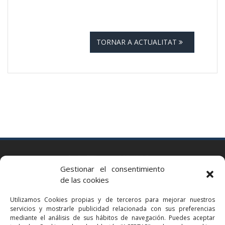
TORNAR A ACTUALITAT
BARCELONA
Gestionar el consentimiento
Via Augusta 2 bis, 3º, 08006 Barcelona
de las cookies
+34 93 363 54 71
Utilizamos Cookies propias y de terceros para mejorar nuestros
bcn@bellavistalegal.eu
servicios y mostrarle publicidad relacionada con sus preferencias
GRANOLLERS
mediante el análisis de sus hábitos de navegación. Puedes aceptar