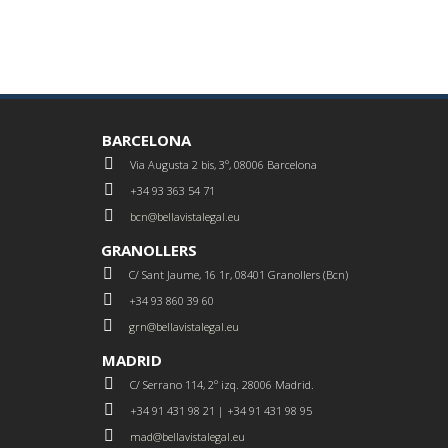
BARCELONA
Via Augusta 2 bis, 3º, 08006 Barcelona
+34 93 363 54 71
bcn@bellavistalegal.eu
GRANOLLERS
C/ Sant Jaume, 16 1r, 08401 Granollers (Bcn)
+34 93 860 39 60
grn@bellavistalegal.eu
MADRID
C/ Serrano 114, 2º izq. 28006 Madrid.
+34 91 431 98 21 | +34 91 431 98 95
mad@bellavistalegal.eu