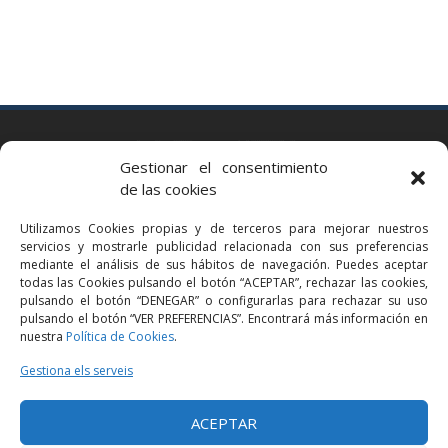
BARCELONA
Gestionar el consentimiento
Via Augusta 2 bis, 3º, 08006 Barcelona
de las cookies
+34 93 363 54 71
Utilizamos Cookies propias y de terceros para mejorar nuestros
bcn@bellavistalegal.eu
servicios y mostrarle publicidad relacionada con sus preferencias
GRANOLLERS
mediante el análisis de sus hábitos de navegación. Puedes aceptar
todas las Cookies pulsando el botón “ACEPTAR”, rechazar las cookies,
C/ Sant Jaume, 16 1r, 08401 Granollers (Bcn)
pulsando el botón “DENEGAR” o configurarlas para rechazar su uso
+34 93 860 39 60
pulsando el botón “VER PREFERENCIAS”. Encontrará más información en
nuestra
Política de Cookies
.
grn@bellavistalegal.eu
MADRID
Gestiona els serveis
C/ Serrano 114, 2º izq. 28006 Madrid.
ACEPTAR
+34 91 431 98 21 | +34 91 431 98 95