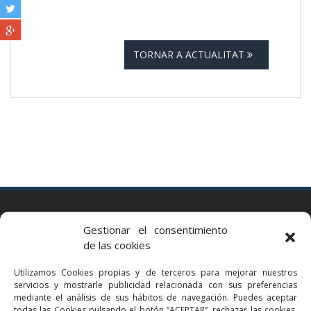
TORNAR A ACTUALITAT
BARCELONA
Gestionar el consentimiento
Via Augusta 2 bis, 3º, 08006 Barcelona
de las cookies
+34 93 363 54 71
Utilizamos Cookies propias y de terceros para mejorar nuestros
bcn@bellavistalegal.eu
servicios y mostrarle publicidad relacionada con sus preferencias
GRANOLLERS
mediante el análisis de sus hábitos de navegación. Puedes aceptar
todas las Cookies pulsando el botón “ACEPTAR”, rechazar las cookies,