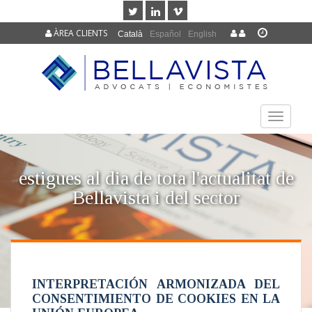
ÀREA CLIENTS
Català
Español
English
TOGGLE
NAVIGAT
estigues al dia de tota l'actualitat de
Bellavista i del sector
INTERPRETACIÓN ARMONIZADA DEL
CONSENTIMIENTO DE COOKIES EN LA