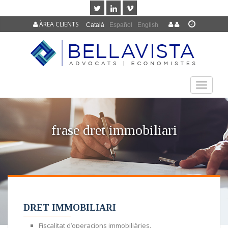
ÀREA CLIENTS
Català
Español
English
TOGGLE
NAVIGAT
frase dret immobiliari
DRET IMMOBILIARI
Fiscalitat d’operacions immobiliàries.