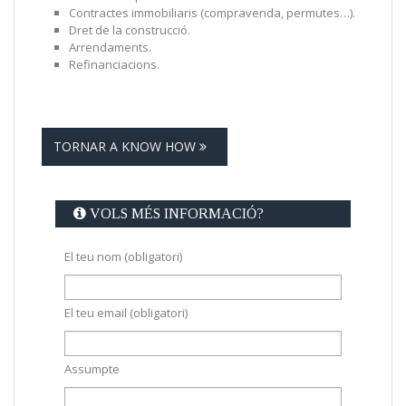
Contractes immobiliaris (compravenda, permutes…).
Dret de la construcció.
Arrendaments.
Refinanciacions.
TORNAR A KNOW HOW
VOLS MÉS INFORMACIÓ?
El teu nom (obligatori)
El teu email (obligatori)
Assumpte