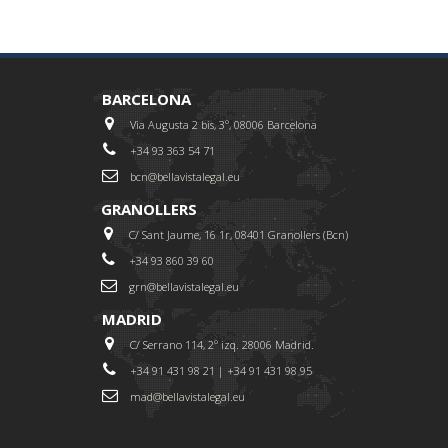
BARCELONA
Via Augusta 2 bis, 3º, 08006 Barcelona
+34 93 363 54 71
bcn@bellavistalegal.eu
GRANOLLERS
C/ Sant Jaume, 16 1r, 08401 Granollers (Bcn)
+34 93 860 39 60
grn@bellavistalegal.eu
MADRID
C/ Serrano 114, 2º izq. 28006 Madrid.
+34 91 431 98 21 | +34 91 431 98 95
mad@bellavistalegal.eu