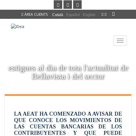
ÀREA CLIENTS
Català
Español
English
TOGGLE
NAVIGAT
estigues al dia de tota l'actualitat de
Bellavista i del sector
LA AEAT HA COMENZADO A AVISAR DE
QUE CONOCE LOS MOVIMIENTOS DE
LAS CUENTAS BANCARIAS DE LOS
CONTRIBUYENTES Y QUE PUEDE