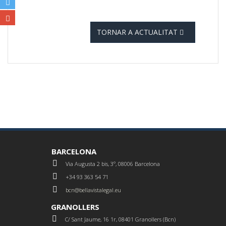
TORNAR A ACTUALITAT
BARCELONA
Via Augusta 2 bis, 3º, 08006 Barcelona
+34 93 363 54 71
bcn@bellavistalegal.eu
GRANOLLERS
C/ Sant Jaume, 16 1r, 08401 Granollers (Bcn)