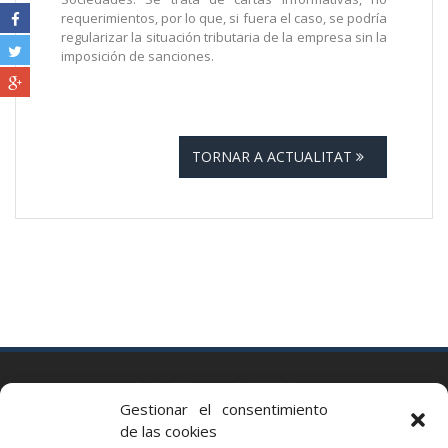
requerimientos, por lo que, si fuera el caso, se podría
regularizar la situación tributaria de la empresa sin la
imposición de sanciones.
TORNAR A ACTUALITAT
BARCELONA
Gestionar el consentimiento
Via Augusta 2 bis, 3º, 08006 Barcelona
de las cookies
+34 93 363 54 71