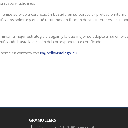
ativos y judiciales.
 emite su propia certificación basada en su particular protocolo interno,
ficados solicitar y en qué territorios en función de sus intereses. Es im
rminar la mejor estrategia a seguir y la que mejor se adapte a su empre
tificación hasta la emisión del correspondiente certificado.
onerse en contacto con
ip@bellavistalegal.eu
.
GRANOLLERS
C/ Sant Jaume, 16 1r, 08401 Granollers (Bcn)