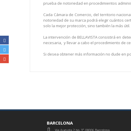
prueba de notoriedad en procedimientos administr
Cada Cámara de Comercio, del territorio nacional,
notoriedad de su marca podrá elegir cuántos certi
solo la mejor protección, sino también la más útil.
La intervención de BELLAVISTA consistirá en dete
necesaria, y llevar a cabo el procedimiento de cer
Si desea obtener más información no dude en p
BARCELONA
Via Augusta 2 bis, 3º, 08006 Barcelona