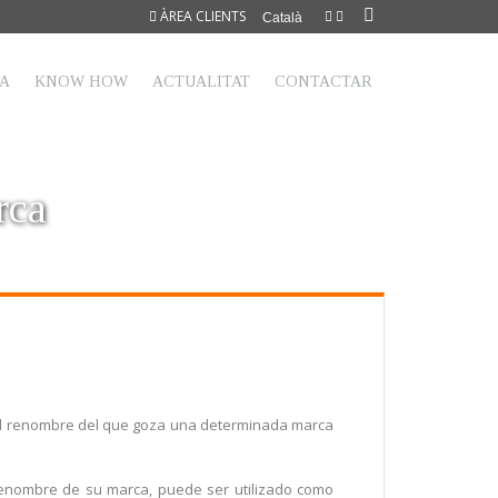
ÀREA CLIENTS
Català
TA
KNOW HOW
ACTUALITAT
CONTACTAR
rca
 el renombre del que goza una determinada marca
renombre de su marca, puede ser utilizado como