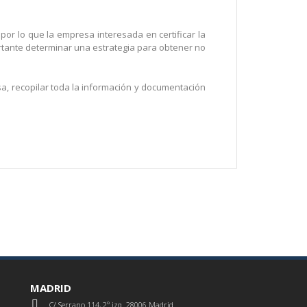
 por lo que la empresa interesada en certificar la
portante determinar una estrategia para obtener no
sa, recopilar toda la información y documentación
MADRID
C/ Serrano 114, 2º izq. 28006 Madrid.