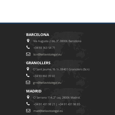
BARCELONA
Via Augusta 2 bis, 3º, 08006 Barcelona
+34 93 363 54 71
bcn@bellavistalegal.eu
GRANOLLERS
C/ Sant Jaume, 16 1r, 08401 Granollers (Bcn)
+34 93 860 39 60
grn@bellavistalegal.eu
MADRID
C/ Serrano 114, 2º izq. 28006 Madrid.
+34 91 431 98 21 | +34 91 431 98 95
mad@bellavistalegal.eu