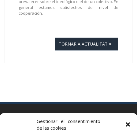
prevalecer sobre el ideológico o el de un colectivo. En
general estamos satisfechos del nivel de
cooperación.
TORNAR A ACTUALITAT
BARCELONA
Gestionar el consentimiento
Via Augusta 2 bis, 3º, 08006 Barcelona
de las cookies
+34 93 363 54 71