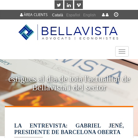
ÀREA CLIENTS
Català
Español
English
TOGGLE
NAVIGAT
estigues al dia de tota l'actualitat de
Bellavista i del sector
LA ENTREVISTA: GABRIEL JENÉ,
PRESIDENTE DE BARCELONA OBERTA