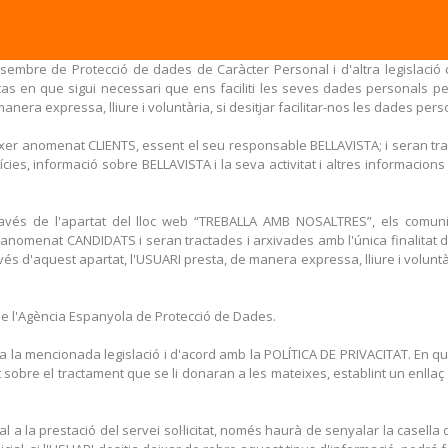
sembre de Protecció de dades de Caràcter Personal i d'altra legislació c
as en que sigui necessari que ens faciliti les seves dades personals per
nera expressa, lliure i voluntària, si desitjar facilitar-nos les dades perso
fitxer anomenat CLIENTS, essent el seu responsable BELLAVISTA; i seran 
de Notícies, informació sobre BELLAVISTA i la seva activitat i altres informac
través de l'apartat del lloc web “TREBALLA AMB NOSALTRES”, els comu
nomenat CANDIDATS i seran tractades i arxivades amb l'única finalitat d
vés d'aquest apartat, l'USUARI presta, de manera expressa, lliure i voluntà
 de l'Agència Espanyola de Protecció de Dades.
 a la mencionada legislació i d'acord amb la POLÍTICA DE PRIVACITAT. En 
 sobre el tractament que se li donaran a les mateixes, establint un enlla
a la prestació del servei sol·licitat, només haurà de senyalar la casella d