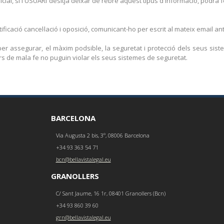
ial, si l'USUARI desitja deixar de rebre aquest tipus d'informació, podrá 
ficació cancel·lació i oposició, comunicant-ho per escrit al mateix email ant
er assegurar, el màxim podsible, la seguretat i protecció dels seus sist
cers de mala fe no puguin violar els seus sistemes de seguretat.
BARCELONA
Via Augusta 2 bis, 3º, 08006 Barcelona
+34 93 363 54 71
bcn@bellavistalegal.eu
GRANOLLERS
C/ Sant Jaume, 16 1r, 08401 Granollers (Bcn)
+34 93 860 39 60
grn@bellavistalegal.eu