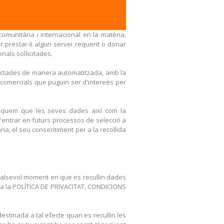
omunitària i internacional en la matèria,
 prestar-li algun servei requerit o donar
nals sol·licitades.
tractades de manera automatitzada, amb la
ions comercials que puguin ser d'intereès per
niquem que les seves dades així com la
'entrar en futurs processos de selecció a
ria, el seu consentiment per a la recollida
qualsevol moment en que es recullin dades
ç a la POLÍTICA DE PRIVACITAT, CONDICIONS
estinada a tal efecte quan es recullin les