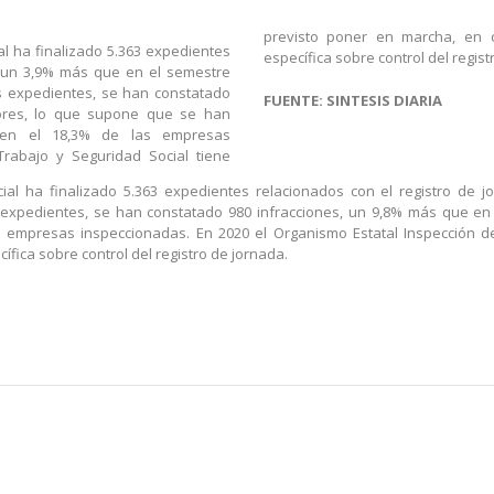
previsto poner en marcha, en
al ha finalizado 5.363 expedientes
específica sobre control del regist
o, un 3,9% más que en el semestre
os expedientes, se han constatado
FUENTE: SINTESIS DIARIA
iores, lo que supone que se han
o en el 18,3% de las empresas
Trabajo y Seguridad Social tiene
ial ha finalizado 5.363 expedientes relacionados con el registro de
s expedientes, se han constatado 980 infracciones, un 9,8% más que e
s empresas inspeccionadas. En 2020 el Organismo Estatal Inspección d
ca sobre control del registro de jornada.