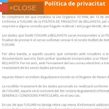
Política de privacitat
×
CLOSE
En compliment del que estableix la Llei Orgànica 15/1999, del 13 de de
s'informa a l'USUARI de la POLÍTICA DE PRIVACITAT de BELLAVISTA, pel c
resposta a alguna consulta que hagués realitzat; i així pugui decidir, de ma
Les dades que faciliti l'USUARI a BELLAVISTA seran incorporades a un 
finalitat de prestar-li el servei sol·licitat i enviar-li el nostre Butlletí 
l'USUARI.
Per altra banda, a aquells usuaris que contactin amb nosaltres a 
documentació que ens facin arribar quedaran incorporades a un Fitxer a
BELLAVISTA. Per tot això, amb l'enviament del seu correu electrònic a tra
i tractament de les seves dades personals.
Aquests Fitxers es troben degudament inscrits en el Registre de Fitxers
La recollida i tractament de les dades personals es realitzarà conforme
de l'USUARI, aquest serà conscient del fet i estarà degudament informat
GENERALS i CONDICIONS PARTICULARS, en el seu cas.
En cas de que l'USUARI no desitgi rebre cap mena d'informació addicional 