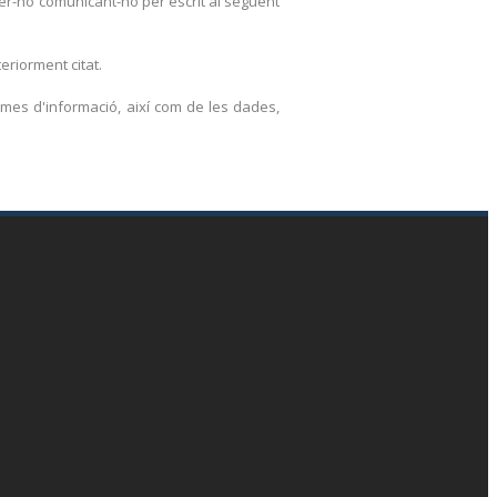
fer-ho comunicant-ho per escrit al següent
eriorment citat.
emes d'informació, així com de les dades,