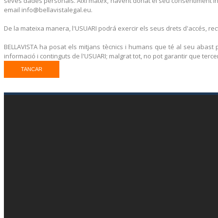
seves dades personals. Així matex, havent donat el seu consentiment inic
email info@bellavistalegal.eu.
De la mateixa manera, l'USUARI podrá exercir els seus drets d'accés, recti
BELLAVISTA ha posat els mitjans tècnics i humans que té al seu abast p
informació i continguts de l'USUARI; malgrat tot, no pot garantir que ter
TANCAR