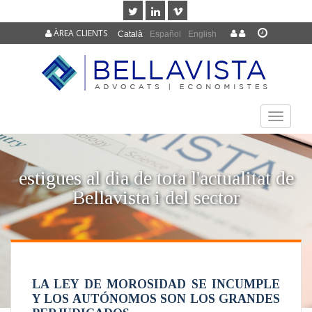
ÀREA CLIENTS
Català
Español
English
TOGGLE
NAVIGAT
estigues al dia de tota l'actualitat de
Bellavista i del sector
LA LEY DE MOROSIDAD SE INCUMPLE
Y LOS AUTÓNOMOS SON LOS GRANDES