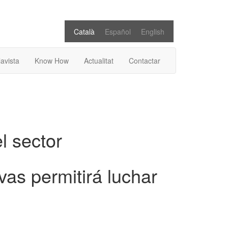
Català
Español
English
lavista
Know How
Actualitat
Contactar
el sector
vas permitirá luchar