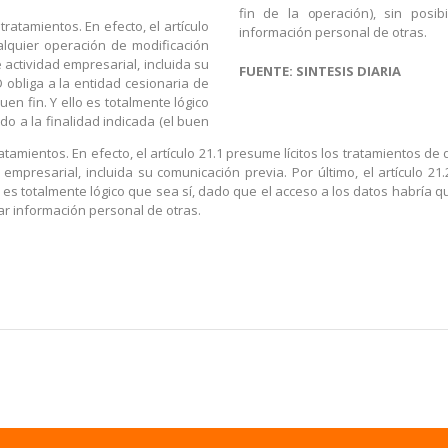
fin de la operación), sin posi
ratamientos. En efecto, el artículo
información personal de otras.
alquier operación de modificación
 actividad empresarial, incluida su
FUENTE: SINTESIS DIARIA
D obliga a la entidad cesionaria de
en fin. Y ello es totalmente lógico
o a la finalidad indicada (el buen
atamientos. En efecto, el artículo 21.1 presume lícitos los tratamientos d
empresarial, incluida su comunicación previa. Por último, el artículo 21
 es totalmente lógico que sea sí, dado que el acceso a los datos habría qu
ar información personal de otras.