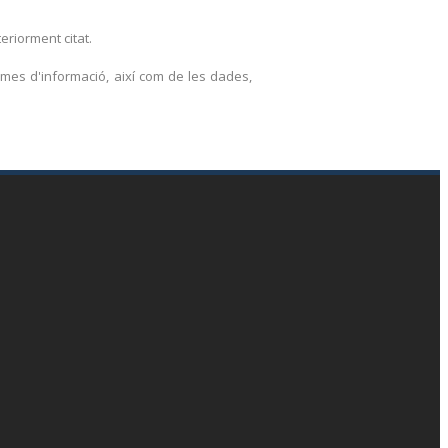
eriorment citat.
emes d'informació, així com de les dades,