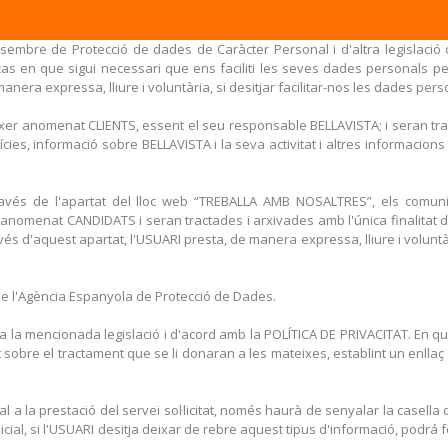
sembre de Protecció de dades de Caràcter Personal i d'altra legislació c
as en que sigui necessari que ens faciliti les seves dades personals per
nera expressa, lliure i voluntària, si desitjar facilitar-nos les dades perso
fitxer anomenat CLIENTS, essent el seu responsable BELLAVISTA; i seran 
de Notícies, informació sobre BELLAVISTA i la seva activitat i altres informac
través de l'apartat del lloc web “TREBALLA AMB NOSALTRES”, els comu
nomenat CANDIDATS i seran tractades i arxivades amb l'única finalitat d
vés d'aquest apartat, l'USUARI presta, de manera expressa, lliure i voluntà
 de l'Agència Espanyola de Protecció de Dades.
 a la mencionada legislació i d'acord amb la POLÍTICA DE PRIVACITAT. En 
 sobre el tractament que se li donaran a les mateixes, establint un enlla
a la prestació del servei sol·licitat, només haurà de senyalar la casella d
ial, si l'USUARI desitja deixar de rebre aquest tipus d'informació, podrá 