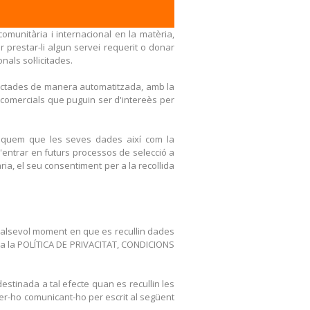
omunitària i internacional en la matèria,
 prestar-li algun servei requerit o donar
nals sol·licitades.
tractades de manera automatitzada, amb la
ions comercials que puguin ser d'intereès per
niquem que les seves dades així com la
'entrar en futurs processos de selecció a
ria, el seu consentiment per a la recollida
qualsevol moment en que es recullin dades
ç a la POLÍTICA DE PRIVACITAT, CONDICIONS
estinada a tal efecte quan es recullin les
fer-ho comunicant-ho per escrit al següent