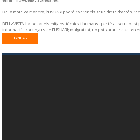
De la mateixa manera, l'USUARI podrá exercir els seus drets d'accés, recti
BELLAVISTA ha posat els mitjans tècnics i humans que té al seu abast p
informació i continguts de l'USUARI; malgrat tot, no pot garantir que ter
TANCAR