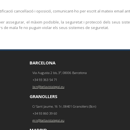
ficació cancel·lació i oposició, comunicant-ho per escrit al mateix email ant
er assegurar, el màxim podsible, la seguretat i protecció dels seus sist
cers de mala fe no puguin violar els seus sistemes de seguretat.
BARCELONA
Via Augusta 2 bis, 3º, 08006 Barcelona
+34 93 363 54 71
bcn@bellavistalegal.eu
GRANOLLERS
C/ Sant Jaume, 16 1r, 08401 Granollers (Bcn)
+34 93 860 39 60
grn@bellavistalegal.eu
MADRID