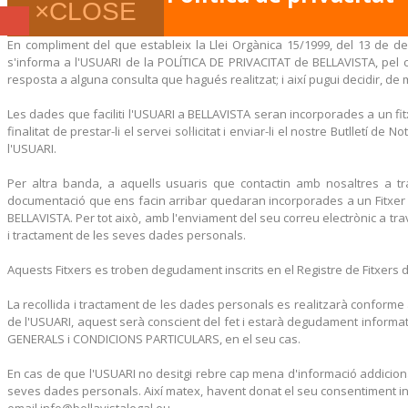
×
CLOSE
En compliment del que estableix la Llei Orgànica 15/1999, del 13 de de
s'informa a l'USUARI de la POLÍTICA DE PRIVACITAT de BELLAVISTA, pel c
resposta a alguna consulta que hagués realitzat; i així pugui decidir, de ma
Les dades que faciliti l'USUARI a BELLAVISTA seran incorporades a un 
finalitat de prestar-li el servei sol·licitat i enviar-li el nostre Butlletí 
l'USUARI.
Per altra banda, a aquells usuaris que contactin amb nosaltres a 
documentació que ens facin arribar quedaran incorporades a un Fitxer a
BELLAVISTA. Per tot això, amb l'enviament del seu correu electrònic a tra
i tractament de les seves dades personals.
Aquests Fitxers es troben degudament inscrits en el Registre de Fitxers
La recollida i tractament de les dades personals es realitzarà conforme
de l'USUARI, aquest serà conscient del fet i estarà degudament informat
GENERALS i CONDICIONS PARTICULARS, en el seu cas.
En cas de que l'USUARI no desitgi rebre cap mena d'informació addicional 
seves dades personals. Així matex, havent donat el seu consentiment inic
email info@bellavistalegal.eu.