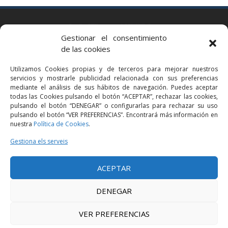
BARCELONA
Gestionar el consentimiento
Via Augusta 2 bis, 3º, 08006 Barcelona
de las cookies
+34 93 363 54 71
Utilizamos Cookies propias y de terceros para mejorar nuestros
bcn@bellavistalegal.eu
servicios y mostrarle publicidad relacionada con sus preferencias
GRANOLLERS
mediante el análisis de sus hábitos de navegación. Puedes aceptar
todas las Cookies pulsando el botón “ACEPTAR”, rechazar las cookies,
C/ Sant Jaume, 16 1r, 08401 Granollers (Bcn)
pulsando el botón “DENEGAR” o configurarlas para rechazar su uso
+34 93 860 39 60
pulsando el botón “VER PREFERENCIAS”. Encontrará más información en
nuestra
Política de Cookies
.
grn@bellavistalegal.eu
MADRID
Gestiona els serveis
C/ Serrano 114, 2º izq. 28006 Madrid.
ACEPTAR
+34 91 431 98 21 | +34 91 431 98 95
mad@bellavistalegal.eu
DENEGAR
VER PREFERENCIAS
© 2016 Bellavista Legal - Tots els drets reservats -
Avís legal
-
Política de
privacitat
-
Política de cookies