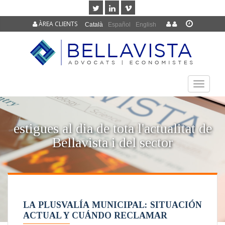
ÀREA CLIENTS
Català
Español
English
TOGGLE
NAVIGAT
estigues al dia de tota l'actualitat de
Bellavista i del sector
LA PLUSVALÍA MUNICIPAL: SITUACIÓN
ACTUAL Y CUÁNDO RECLAMAR