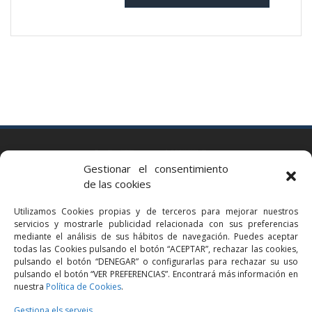
BARCELONA
Gestionar el consentimiento
Via Augusta 2 bis, 3º, 08006 Barcelona
de las cookies
+34 93 363 54 71
Utilizamos Cookies propias y de terceros para mejorar nuestros
bcn@bellavistalegal.eu
servicios y mostrarle publicidad relacionada con sus preferencias
GRANOLLERS
mediante el análisis de sus hábitos de navegación. Puedes aceptar
todas las Cookies pulsando el botón “ACEPTAR”, rechazar las cookies,
C/ Sant Jaume, 16 1r, 08401 Granollers (Bcn)
pulsando el botón “DENEGAR” o configurarlas para rechazar su uso
+34 93 860 39 60
pulsando el botón “VER PREFERENCIAS”. Encontrará más información en
nuestra
Política de Cookies
.
grn@bellavistalegal.eu
MADRID
Gestiona els serveis