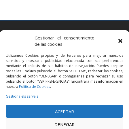
BARCELONA
Gestionar el consentimiento
Via Augusta 2 bis, 3º, 08006 Barcelona
de las cookies
+34 93 363 54 71
Utilizamos Cookies propias y de terceros para mejorar nuestros
bcn@bellavistalegal.eu
servicios y mostrarle publicidad relacionada con sus preferencias
GRANOLLERS
mediante el análisis de sus hábitos de navegación. Puedes aceptar
todas las Cookies pulsando el botón “ACEPTAR”, rechazar las cookies,
C/ Sant Jaume, 16 1r, 08401 Granollers (Bcn)
pulsando el botón “DENEGAR” o configurarlas para rechazar su uso
+34 93 860 39 60
pulsando el botón “VER PREFERENCIAS”. Encontrará más información en
nuestra
Política de Cookies
.
grn@bellavistalegal.eu
MADRID
Gestiona els serveis
C/ Serrano 114, 2º izq. 28006 Madrid.
ACEPTAR
+34 91 431 98 21 | +34 91 431 98 95
mad@bellavistalegal.eu
DENEGAR