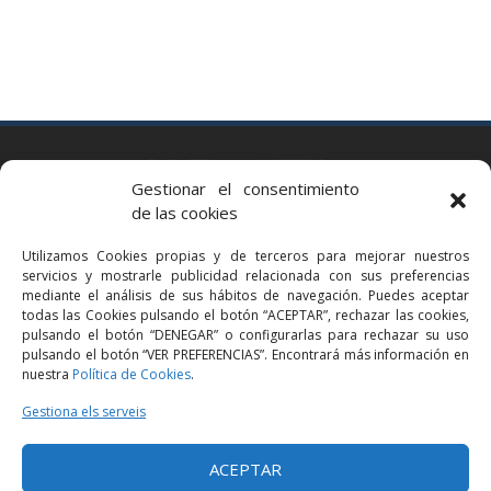
BARCELONA
Gestionar el consentimiento
Via Augusta 2 bis, 3º, 08006 Barcelona
de las cookies
+34 93 363 54 71
Utilizamos Cookies propias y de terceros para mejorar nuestros
bcn@bellavistalegal.eu
servicios y mostrarle publicidad relacionada con sus preferencias
GRANOLLERS
mediante el análisis de sus hábitos de navegación. Puedes aceptar
todas las Cookies pulsando el botón “ACEPTAR”, rechazar las cookies,
C/ Sant Jaume, 16 1r, 08401 Granollers (Bcn)
pulsando el botón “DENEGAR” o configurarlas para rechazar su uso
+34 93 860 39 60
pulsando el botón “VER PREFERENCIAS”. Encontrará más información en
nuestra
Política de Cookies
.
grn@bellavistalegal.eu
MADRID
Gestiona els serveis
C/ Serrano 114, 2º izq. 28006 Madrid.
ACEPTAR
+34 91 431 98 21 | +34 91 431 98 95