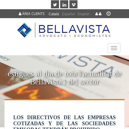
ÀREA CLIENTS
Català
Español
English
TOGGLE
NAVIGAT
estigues al dia de tota l'actualitat de
Bellavista i del sector
LOS DIRECTIVOS DE LAS EMPRESAS
COTIZADAS Y DE LAS SOCIEDADES