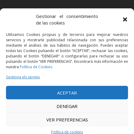
BARCELONA
Gestionar el consentimiento
Via Augusta 2 bis, 3º, 08006 Barcelona
de las cookies
+34 93 363 54 71
Utilizamos Cookies propias y de terceros para mejorar nuestros
bcn@bellavistalegal.eu
servicios y mostrarle publicidad relacionada con sus preferencias
GRANOLLERS
mediante el análisis de sus hábitos de navegación. Puedes aceptar
todas las Cookies pulsando el botón “ACEPTAR”, rechazar las cookies,
C/ Sant Jaume, 16 1r, 08401 Granollers (Bcn)
pulsando el botón “DENEGAR” o configurarlas para rechazar su uso
+34 93 860 39 60
pulsando el botón “VER PREFERENCIAS”. Encontrará más información en
nuestra
Política de Cookies
.
grn@bellavistalegal.eu
MADRID
Gestiona els serveis
C/ Serrano 114, 2º izq. 28006 Madrid.
ACEPTAR
+34 91 431 98 21 | +34 91 431 98 95
mad@bellavistalegal.eu
DENEGAR
VER PREFERENCIAS
© 2016 Bellavista Legal - Tots els drets reservats -
Avís legal
-
Política de
privacitat
-
Política de cookies
Política de cookies
Disseny:
Produccions Planetàries