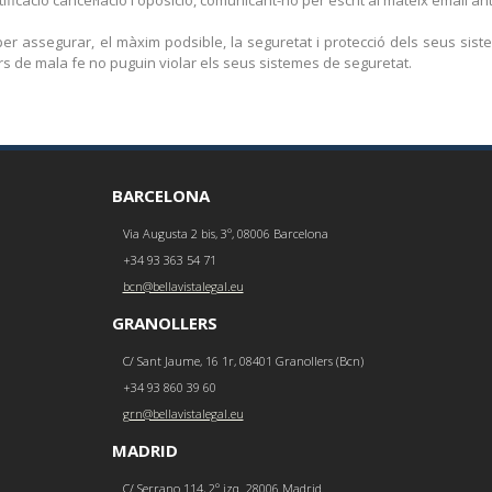
er assegurar, el màxim podsible, la seguretat i protecció dels seus sist
cers de mala fe no puguin violar els seus sistemes de seguretat.
BARCELONA
Via Augusta 2 bis, 3º, 08006 Barcelona
+34 93 363 54 71
bcn@bellavistalegal.eu
GRANOLLERS
C/ Sant Jaume, 16 1r, 08401 Granollers (Bcn)
+34 93 860 39 60
grn@bellavistalegal.eu
MADRID
C/ Serrano 114, 2º izq. 28006 Madrid.