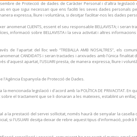
sembre de Protecció de dades de Caràcter Personal i d'altra legislació c
as en que sigui necessari que ens faciliti les seves dades personals per
nera expressa, lliure i voluntària, si desitjar facilitar-nos les dades perso
fitxer anomenat CLIENTS, essent el seu responsable BELLAVISTA; i seran 
de Notícies, informació sobre BELLAVISTA i la seva activitat i altres informac
través de l'apartat del lloc web “TREBALLA AMB NOSALTRES”, els comu
nomenat CANDIDATS i seran tractades i arxivades amb l'única finalitat d
vés d'aquest apartat, l'USUARI presta, de manera expressa, lliure i voluntà
 de l'Agència Espanyola de Protecció de Dades.
 a la mencionada legislació i d'acord amb la POLÍTICA DE PRIVACITAT. En 
 sobre el tractament que se li donaran a les mateixes, establint un enlla
a la prestació del servei sol·licitat, només haurà de senyalar la casella d
ial, si l'USUARI desitja deixar de rebre aquest tipus d'informació, podrá 
ficació cancel·lació i oposició, comunicant-ho per escrit al mateix email ant