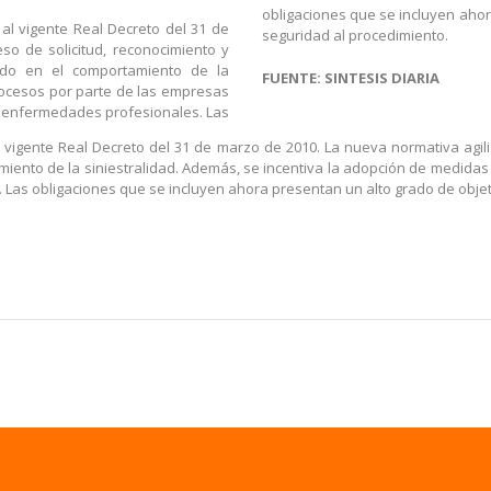
obligaciones que se incluyen ahor
 al vigente Real Decreto del 31 de
seguridad al procedimiento.
so de solicitud, reconocimiento y
rado en el comportamiento de la
FUENTE: SINTESIS DIARIA
rocesos por parte de las empresas
o enfermedades profesionales. Las
l vigente Real Decreto del 31 de marzo de 2010. La nueva normativa agiliz
tamiento de la siniestralidad. Además, se incentiva la adopción de medid
 Las obligaciones que se incluyen ahora presentan un alto grado de objet