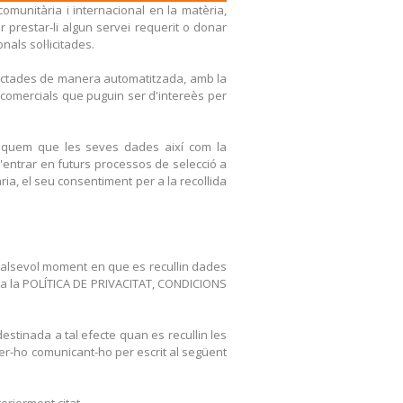
omunitària i internacional en la matèria,
 prestar-li algun servei requerit o donar
nals sol·licitades.
tractades de manera automatitzada, amb la
ions comercials que puguin ser d'intereès per
niquem que les seves dades així com la
'entrar en futurs processos de selecció a
ria, el seu consentiment per a la recollida
qualsevol moment en que es recullin dades
ç a la POLÍTICA DE PRIVACITAT, CONDICIONS
estinada a tal efecte quan es recullin les
fer-ho comunicant-ho per escrit al següent
eriorment citat.