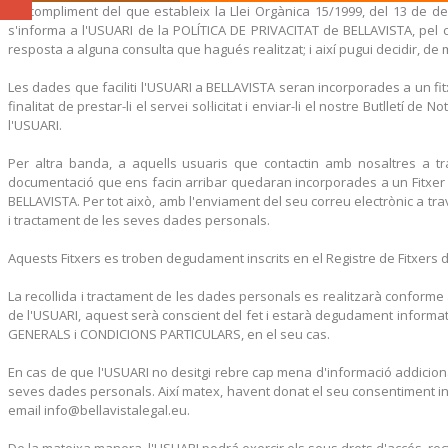
En compliment del que estableix la Llei Orgànica 15/1999, del 13 de de
s'informa a l'USUARI de la POLÍTICA DE PRIVACITAT de BELLAVISTA, pel c
resposta a alguna consulta que hagués realitzat; i així pugui decidir, de ma
Les dades que faciliti l'USUARI a BELLAVISTA seran incorporades a un 
finalitat de prestar-li el servei sol·licitat i enviar-li el nostre Butlletí 
l'USUARI.
Per altra banda, a aquells usuaris que contactin amb nosaltres a 
documentació que ens facin arribar quedaran incorporades a un Fitxer a
BELLAVISTA. Per tot això, amb l'enviament del seu correu electrònic a tra
i tractament de les seves dades personals.
Aquests Fitxers es troben degudament inscrits en el Registre de Fitxers
La recollida i tractament de les dades personals es realitzarà conforme
de l'USUARI, aquest serà conscient del fet i estarà degudament informat
GENERALS i CONDICIONS PARTICULARS, en el seu cas.
En cas de que l'USUARI no desitgi rebre cap mena d'informació addicional 
seves dades personals. Així matex, havent donat el seu consentiment inic
email info@bellavistalegal.eu.
De la mateixa manera, l'USUARI podrá exercir els seus drets d'accés, recti