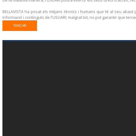
BELLAVISTA ha posat els mitjans tècnics i humans que té al seu abast p
informació i continguts de l'USUARI; malgrat tot, no pot garantir que ter
TANCAR