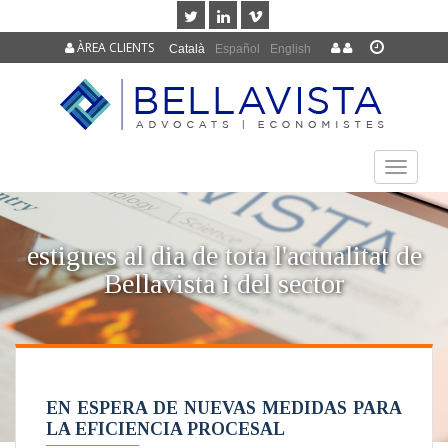
ÀREA CLIENTS
Català
Español
English
TOGGLE
NAVIGAT
estigues al dia de tota l'actualitat de
Bellavista i del sector
EN ESPERA DE NUEVAS MEDIDAS PARA
LA EFICIENCIA PROCESAL