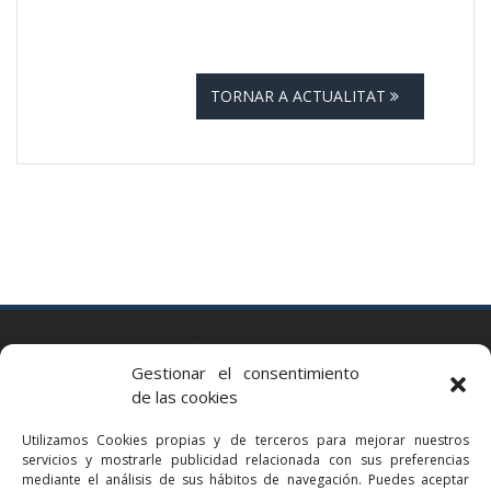
TORNAR A ACTUALITAT
BARCELONA
Gestionar el consentimiento
Via Augusta 2 bis, 3º, 08006 Barcelona
de las cookies
+34 93 363 54 71
Utilizamos Cookies propias y de terceros para mejorar nuestros
bcn@bellavistalegal.eu
servicios y mostrarle publicidad relacionada con sus preferencias
GRANOLLERS
mediante el análisis de sus hábitos de navegación. Puedes aceptar