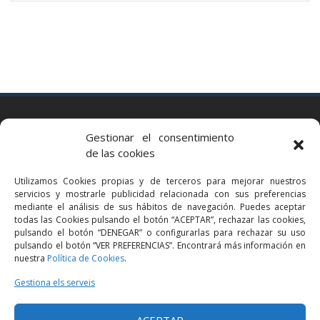
BARCELONA
Gestionar el consentimiento
Via Augusta 2 bis, 3º, 08006 Barcelona
de las cookies
+34 93 363 54 71
Utilizamos Cookies propias y de terceros para mejorar nuestros
bcn@bellavistalegal.eu
servicios y mostrarle publicidad relacionada con sus preferencias
GRANOLLERS
mediante el análisis de sus hábitos de navegación. Puedes aceptar
todas las Cookies pulsando el botón “ACEPTAR”, rechazar las cookies,
C/ Sant Jaume, 16 1r, 08401 Granollers (Bcn)
pulsando el botón “DENEGAR” o configurarlas para rechazar su uso
+34 93 860 39 60
pulsando el botón “VER PREFERENCIAS”. Encontrará más información en
nuestra
Política de Cookies
.
grn@bellavistalegal.eu
MADRID
Gestiona els serveis
C/ Serrano 114, 2º izq. 28006 Madrid.
ACEPTAR
+34 91 431 98 21 | +34 91 431 98 95