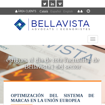
ÀREA CLIENTS
Català
Español
English
TOGGLE
NAVIGAT
estigues al dia de tota l'actualitat de
Bellavista i del sector
OPTIMIZACIÓN DEL SISTEMA DE
MARCAS EN LA UNIÓN EUROPEA