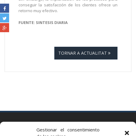
conseguir la satisfacción de los clientes ofrece un
retorno muy efectivo.
FUENTE: SINTESIS DIARIA
TORNAR A ACTUALITAT
BARCELONA
Gestionar el consentimiento
Via Augusta 2 bis, 3º, 08006 Barcelona