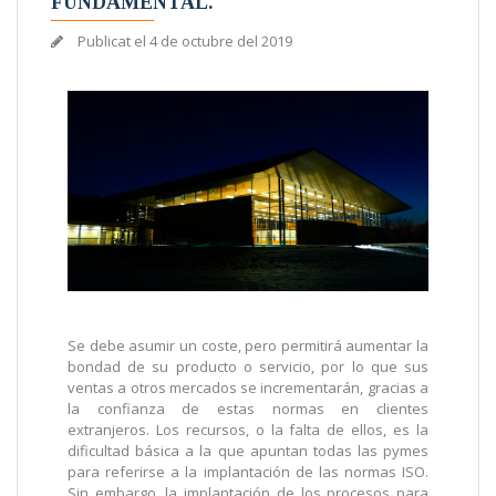
FUNDAMENTAL.
Publicat el
4 de octubre del 2019
Se debe asumir un coste, pero permitirá aumentar la
bondad de su producto o servicio, por lo que sus
ventas a otros mercados se incrementarán, gracias a
la confianza de estas normas en clientes
extranjeros. Los recursos, o la falta de ellos, es la
dificultad básica a la que apuntan todas las pymes
para referirse a la implantación de las normas ISO.
Sin embargo, la implantación de los procesos para