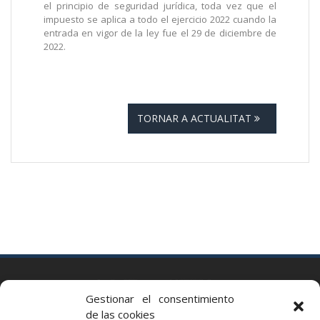
el principio de seguridad jurídica, toda vez que el
impuesto se aplica a todo el ejercicio 2022 cuando la
entrada en vigor de la ley fue el 29 de diciembre de
2022.
TORNAR A ACTUALITAT
BARCELONA
Gestionar el consentimiento
Via Augusta 2 bis, 3º, 08006 Barcelona
de las cookies