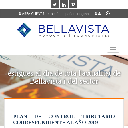
ÀREA CLIENTS
Català
Español
English
TOGGLE
NAVIGAT
estigues al dia de tota l'actualitat de
Bellavista i del sector
PLAN DE CONTROL TRIBUTARIO
CORRESPONDIENTE AL AÑO 2019