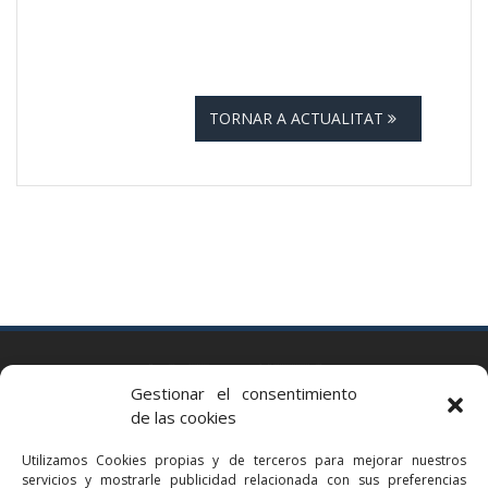
TORNAR A ACTUALITAT
BARCELONA
Gestionar el consentimiento
Via Augusta 2 bis, 3º, 08006 Barcelona
de las cookies
+34 93 363 54 71
Utilizamos Cookies propias y de terceros para mejorar nuestros
bcn@bellavistalegal.eu
servicios y mostrarle publicidad relacionada con sus preferencias