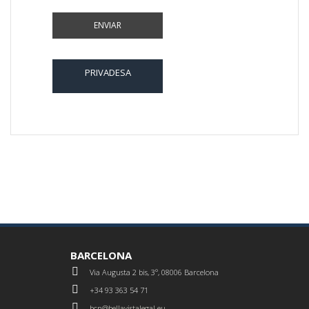
PRIVADESA
BARCELONA
Via Augusta 2 bis, 3º, 08006 Barcelona
+34 93 363 54 71
bcn@bellavistalegal.eu