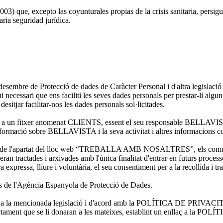
3) que, excepto las coyunturales propias de la crisis sanitaria, persigu
ria seguridad jurídica.
esembre de Protecció de dades de Caràcter Personal i d'altra legislació
ri que ens faciliti les seves dades personals per prestar-li algun se
 desitjar facilitar-nos les dades personals sol·licitades.
 un fitxer anomenat CLIENTS, essent el seu responsable BELLAVISTA; 
ies, informació sobre BELLAVISTA i la seva activitat i altres informacion
través de l'apartat del lloc web “TREBALLA AMB NOSALTRES”, els comu
 tractades i arxivades amb l'única finalitat d'entrar en futurs proce
expressa, lliure i voluntària, el seu consentiment per a la recollida i t
rs de l'Agència Espanyola de Protecció de Dades.
forme a la mencionada legislació i d'acord amb la POLÍTICA DE PRIVAC
el tractament que se li donaran a les mateixes, establint un enlla