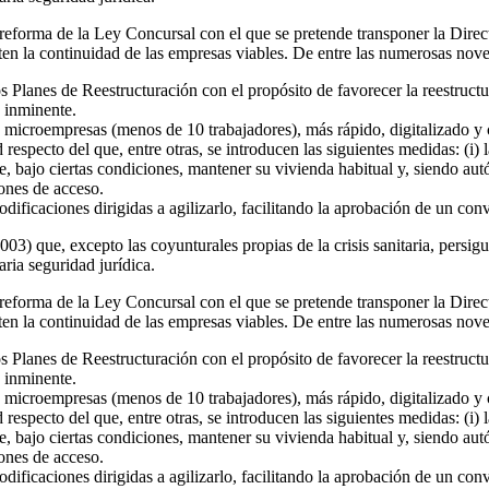
 reforma de la Ley Concursal con el que se pretende transponer la Direc
liten la continuidad de las empresas viables. De entre las numerosas nov
s Planes de Reestructuración con el propósito de favorecer la reestruct
a inminente.
microempresas (menos de 10 trabajadores), más rápido, digitalizado y
specto del que, entre otras, se introducen las siguientes medidas: (i) l
 bajo ciertas condiciones, mantener su vivienda habitual y, siendo autón
iones de acceso.
icaciones dirigidas a agilizarlo, facilitando la aprobación de un conve
3) que, excepto las coyunturales propias de la crisis sanitaria, persigu
ria seguridad jurídica.
 reforma de la Ley Concursal con el que se pretende transponer la Direc
liten la continuidad de las empresas viables. De entre las numerosas nov
s Planes de Reestructuración con el propósito de favorecer la reestruct
a inminente.
microempresas (menos de 10 trabajadores), más rápido, digitalizado y
specto del que, entre otras, se introducen las siguientes medidas: (i) l
 bajo ciertas condiciones, mantener su vivienda habitual y, siendo autón
iones de acceso.
icaciones dirigidas a agilizarlo, facilitando la aprobación de un conve