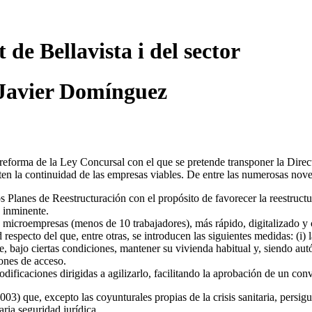
t de Bellavista i del sector
 Javier Domínguez
 reforma de la Ley Concursal con el que se pretende transponer la Direc
liten la continuidad de las empresas viables. De entre las numerosas nov
s Planes de Reestructuración con el propósito de favorecer la reestruct
a inminente.
microempresas (menos de 10 trabajadores), más rápido, digitalizado y
specto del que, entre otras, se introducen las siguientes medidas: (i) l
 bajo ciertas condiciones, mantener su vivienda habitual y, siendo autón
iones de acceso.
icaciones dirigidas a agilizarlo, facilitando la aprobación de un conve
3) que, excepto las coyunturales propias de la crisis sanitaria, persigu
ria seguridad jurídica.