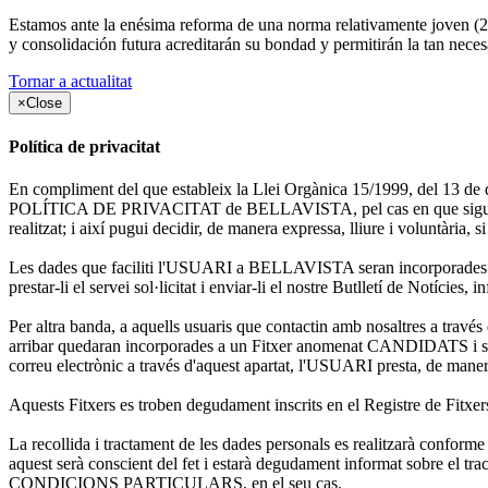
Estamos ante la enésima reforma de una norma relativamente joven (200
y consolidación futura acreditarán su bondad y permitirán la tan necesa
Tornar a actualitat
×
Close
Política de privacitat
En compliment del que estableix la Llei Orgànica 15/1999, del 13 de d
POLÍTICA DE PRIVACITAT de BELLAVISTA, pel cas en que sigui necessa
realitzat; i així pugui decidir, de manera expressa, lliure i voluntària, si
Les dades que faciliti l'USUARI a BELLAVISTA seran incorporades a
prestar-li el servei sol·licitat i enviar-li el nostre Butlletí de Notíc
Per altra banda, a aquells usuaris que contactin amb nosaltres a 
arribar quedaran incorporades a un Fitxer anomenat CANDIDATS i seran
correu electrònic a través d'aquest apartat, l'USUARI presta, de manera 
Aquests Fitxers es troben degudament inscrits en el Registre de Fitxe
La recollida i tractament de les dades personals es realitzarà con
aquest serà conscient del fet i estarà degudament informat sobre 
CONDICIONS PARTICULARS, en el seu cas.