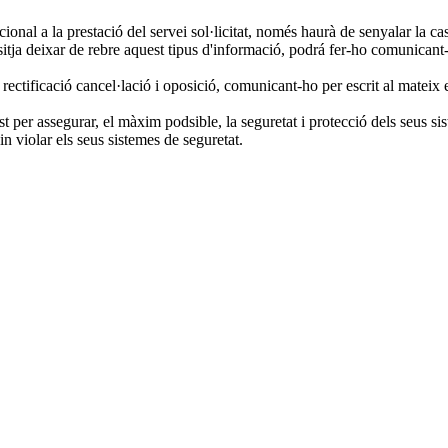
l a la prestació del servei sol·licitat, només haurà de senyalar la case
tja deixar de rebre aquest tipus d'informació, podrá fer-ho comunicant-
ectificació cancel·lació i oposició, comunicant-ho per escrit al mateix e
er assegurar, el màxim podsible, la seguretat i protecció dels seus sis
n violar els seus sistemes de seguretat.