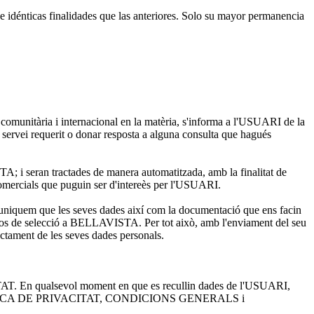
e idénticas finalidades que las anteriores. Solo su mayor permanencia
 comunitària i internacional en la matèria, s'informa a l'USUARI de la
rvei requerit o donar resposta a alguna consulta que hagués
i seran tractades de manera automatitzada, amb la finalitat de
s comercials que puguin ser d'intereès per l'USUARI.
niquem que les seves dades així com la documentació que ens facin
ssos de selecció a BELLAVISTA. Per tot això, amb l'enviament del seu
ractament de les seves dades personals.
ITAT. En qualsevol moment en que es recullin dades de l'USUARI,
ç a la POLÍTICA DE PRIVACITAT, CONDICIONS GENERALS i