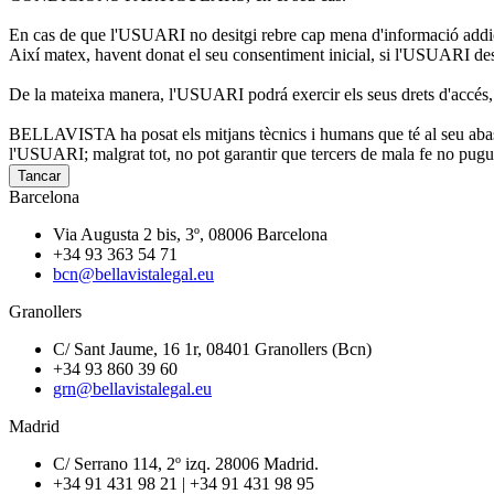
En cas de que l'USUARI no desitgi rebre cap mena d'informació addiciona
Així matex, havent donat el seu consentiment inicial, si l'USUARI desi
De la mateixa manera, l'USUARI podrá exercir els seus drets d'accés, r
BELLAVISTA ha posat els mitjans tècnics i humans que té al seu abast p
l'USUARI; malgrat tot, no pot garantir que tercers de mala fe no pugui
Tancar
Barcelona
Via Augusta 2 bis, 3º, 08006 Barcelona
+34 93 363 54 71
bcn@bellavistalegal.eu
Granollers
C/ Sant Jaume, 16 1r, 08401 Granollers (Bcn)
+34 93 860 39 60
grn@bellavistalegal.eu
Madrid
C/ Serrano 114, 2º izq. 28006 Madrid.
+34 91 431 98 21 | +34 91 431 98 95