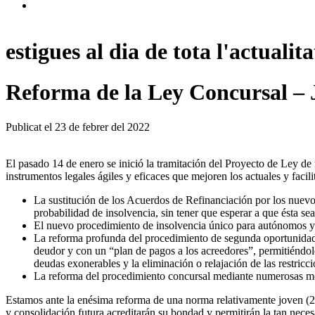
estigues al dia de tota l'actualita
Reforma de la Ley Concursal –
Publicat el
23 de febrer del 2022
El pasado 14 de enero se inició la tramitación del Proyecto de Ley de
instrumentos legales ágiles y eficaces que mejoren los actuales y faci
La sustitución de los Acuerdos de Refinanciación por los nuevo
probabilidad de insolvencia, sin tener que esperar a que ésta se
El nuevo procedimiento de insolvencia único para autónomos y 
La reforma profunda del procedimiento de segunda oportunidad re
deudor y con un “plan de pagos a los acreedores”, permitiéndole,
deudas exonerables y la eliminación o relajación de las restricc
La reforma del procedimiento concursal mediante numerosas modif
Estamos ante la enésima reforma de una norma relativamente joven (200
y consolidación futura acreditarán su bondad y permitirán la tan necesa