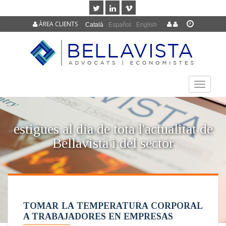
ÀREA CLIENTS
Català
Español
English
TOGGLE
NAVIGAT
estigues al dia de tota l'actualitat de
Bellavista i del sector
TOMAR LA TEMPERATURA CORPORAL
A TRABAJADORES EN EMPRESAS