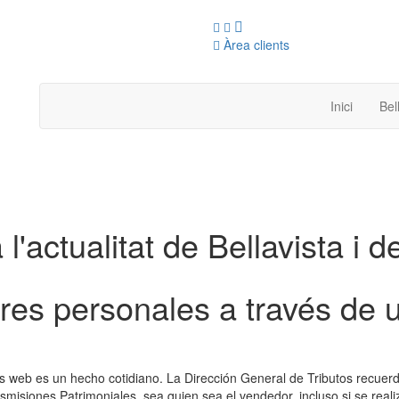
Àrea clients
Inici
Bel
 l'actualitat de Bellavista i d
res personales a través de
as web es un hecho cotidiano. La Dirección General de Tributos recuerd
smisiones Patrimoniales, sea quien sea el vendedor, incluso si se real