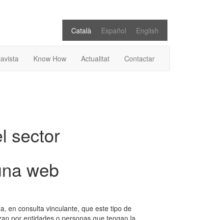
Català
Español
English
lavista
Know How
Actualitat
Contactar
el sector
 una web
a, en consulta vinculante, que este tipo de
izan por entidades o personas que tengan la