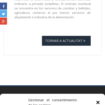
ordinario a jornada completa». El contrato eventual
se concentra en los servicios de comidas y bebidas,
agricultura, comercio al por menor; servicios de
alojamiento e industria de la alimentación.
TORNAR A ACTUALITAT
BARCELONA
Gestionar el consentimiento
Via Augusta 2 bis, 3º, 08006 Barcelona