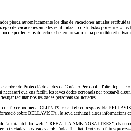
dor pierda automáticamente los días de vacaciones anuales retribuidas 
to de vacaciones anuales retribuidas no disfrutadas por el mero hecho 
olo puede perder estos derechos si el empresario le ha permitido efectiv
esembre de Protecció de dades de Caràcter Personal i d'altra legislació
ri que ens faciliti les seves dades personals per prestar-li algun se
 desitjar facilitar-nos les dades personals sol·licitades.
 un fitxer anomenat CLIENTS, essent el seu responsable BELLAVISTA; 
ies, informació sobre BELLAVISTA i la seva activitat i altres informacion
través de l'apartat del lloc web “TREBALLA AMB NOSALTRES”, els comu
 tractades i arxivades amb l'única finalitat d'entrar en futurs proce