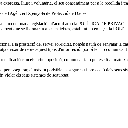
expressa, lliure i voluntària, el seu consentiment per a la recollida i t
rs de l'Agència Espanyola de Protecció de Dades.
forme a la mencionada legislació i d'acord amb la POLÍTICA DE PRIVAC
el tractament que se li donaran a les mateixes, establint un enlla
l a la prestació del servei sol·licitat, només haurà de senyalar la case
tja deixar de rebre aquest tipus d'informació, podrá fer-ho comunicant-
ectificació cancel·lació i oposició, comunicant-ho per escrit al mateix e
er assegurar, el màxim podsible, la seguretat i protecció dels seus sis
n violar els seus sistemes de seguretat.