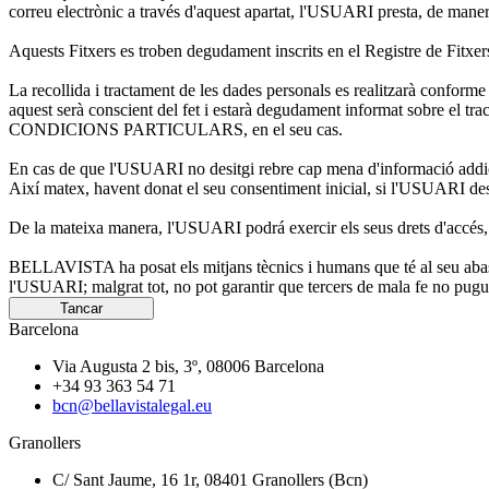
correu electrònic a través d'aquest apartat, l'USUARI presta, de manera 
Aquests Fitxers es troben degudament inscrits en el Registre de Fitxe
La recollida i tractament de les dades personals es realitzarà con
aquest serà conscient del fet i estarà degudament informat sobre 
CONDICIONS PARTICULARS, en el seu cas.
En cas de que l'USUARI no desitgi rebre cap mena d'informació addiciona
Així matex, havent donat el seu consentiment inicial, si l'USUARI desi
De la mateixa manera, l'USUARI podrá exercir els seus drets d'accés, r
BELLAVISTA ha posat els mitjans tècnics i humans que té al seu abast p
l'USUARI; malgrat tot, no pot garantir que tercers de mala fe no pugui
Tancar
Barcelona
Via Augusta 2 bis, 3º, 08006 Barcelona
+34 93 363 54 71
bcn@bellavistalegal.eu
Granollers
C/ Sant Jaume, 16 1r, 08401 Granollers (Bcn)