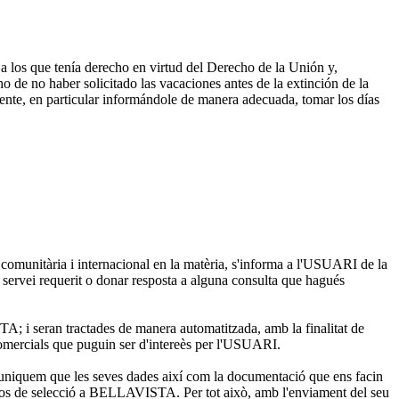
a los que tenía derecho en virtud del Derecho de la Unión y,
de no haber solicitado las vacaciones antes de la extinción de la
amente, en particular informándole de manera adecuada, tomar los días
 comunitària i internacional en la matèria, s'informa a l'USUARI de la
rvei requerit o donar resposta a alguna consulta que hagués
i seran tractades de manera automatitzada, amb la finalitat de
s comercials que puguin ser d'intereès per l'USUARI.
niquem que les seves dades així com la documentació que ens facin
ssos de selecció a BELLAVISTA. Per tot això, amb l'enviament del seu