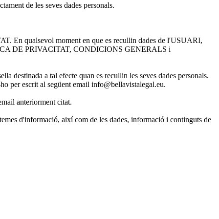
ractament de les seves dades personals.
ITAT. En qualsevol moment en que es recullin dades de l'USUARI,
ç a la POLÍTICA DE PRIVACITAT, CONDICIONS GENERALS i
lla destinada a tal efecte quan es recullin les seves dades personals.
ho per escrit al següent email info@bellavistalegal.eu.
mail anteriorment citat.
temes d'informació, així com de les dades, informació i continguts de