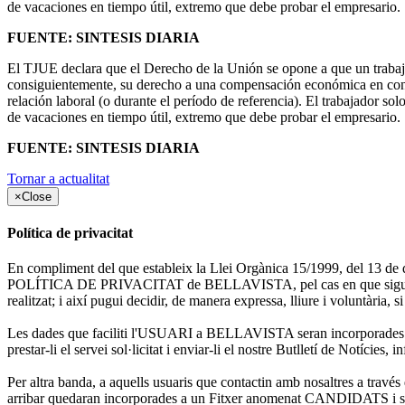
de vacaciones en tiempo útil, extremo que debe probar el empresario.
FUENTE: SINTESIS DIARIA
El TJUE declara que el Derecho de la Unión se opone a que un trabaja
consiguientemente, su derecho a una compensación económica en concep
relación laboral (o durante el período de referencia). El trabajador s
de vacaciones en tiempo útil, extremo que debe probar el empresario.
FUENTE: SINTESIS DIARIA
Tornar a actualitat
×
Close
Política de privacitat
En compliment del que estableix la Llei Orgànica 15/1999, del 13 de d
POLÍTICA DE PRIVACITAT de BELLAVISTA, pel cas en que sigui necessa
realitzat; i així pugui decidir, de manera expressa, lliure i voluntària, si
Les dades que faciliti l'USUARI a BELLAVISTA seran incorporades a
prestar-li el servei sol·licitat i enviar-li el nostre Butlletí de Notíc
Per altra banda, a aquells usuaris que contactin amb nosaltres a 
arribar quedaran incorporades a un Fitxer anomenat CANDIDATS i seran