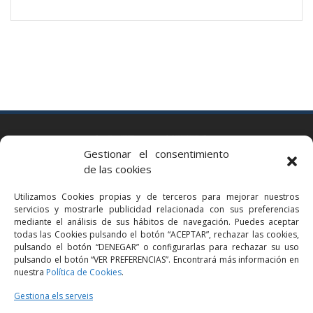
BARCELONA
Gestionar el consentimiento
Via Augusta 2 bis, 3º, 08006 Barcelona
de las cookies
+34 93 363 54 71
Utilizamos Cookies propias y de terceros para mejorar nuestros
bcn@bellavistalegal.eu
servicios y mostrarle publicidad relacionada con sus preferencias
GRANOLLERS
mediante el análisis de sus hábitos de navegación. Puedes aceptar
todas las Cookies pulsando el botón “ACEPTAR”, rechazar las cookies,
C/ Sant Jaume, 16 1r, 08401 Granollers (Bcn)
pulsando el botón “DENEGAR” o configurarlas para rechazar su uso
+34 93 860 39 60
pulsando el botón “VER PREFERENCIAS”. Encontrará más información en
nuestra
Política de Cookies
.
grn@bellavistalegal.eu
MADRID
Gestiona els serveis