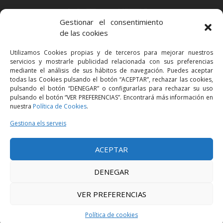
BARCELONA
Gestionar el consentimiento
Via Augusta 2 bis, 3º, 08006 Barcelona
de las cookies
+34 93 363 54 71
Utilizamos Cookies propias y de terceros para mejorar nuestros
bcn@bellavistalegal.eu
servicios y mostrarle publicidad relacionada con sus preferencias
GRANOLLERS
mediante el análisis de sus hábitos de navegación. Puedes aceptar
todas las Cookies pulsando el botón “ACEPTAR”, rechazar las cookies,
C/ Sant Jaume, 16 1r, 08401 Granollers (Bcn)
pulsando el botón “DENEGAR” o configurarlas para rechazar su uso
+34 93 860 39 60
pulsando el botón “VER PREFERENCIAS”. Encontrará más información en
nuestra
Política de Cookies
.
grn@bellavistalegal.eu
MADRID
Gestiona els serveis
C/ Serrano 114, 2º izq. 28006 Madrid.
ACEPTAR
+34 91 431 98 21 | +34 91 431 98 95
mad@bellavistalegal.eu
DENEGAR
VER PREFERENCIAS
© 2016 Bellavista Legal - Tots els drets reservats -
Avís legal
-
Política de
privacitat
-
Política de cookies
Política de cookies
Disseny:
Produccions Planetàries