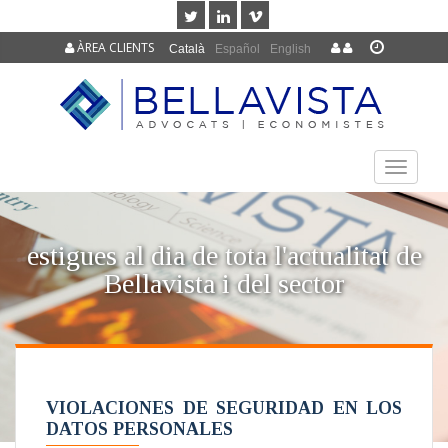
ÀREA CLIENTS
Català
Español
English
TOGGLE
NAVIGAT
estigues al dia de tota l'actualitat de
Bellavista i del sector
VIOLACIONES DE SEGURIDAD EN LOS
DATOS PERSONALES