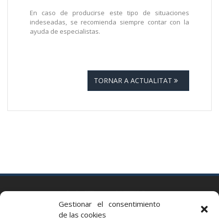
En caso de producirse este tipo de situaciones
indeseadas, se recomienda siempre contar con la
ayuda de especialistas.
TORNAR A ACTUALITAT
BARCELONA
Gestionar el consentimiento
Via Augusta 2 bis, 3º, 08006 Barcelona
de las cookies