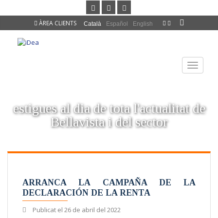
ÀREA CLIENTS
Català
Español
English
TOGGLE
NAVIGAT
estigues al dia de tota l'actualitat de
Bellavista i del sector
ARRANCA LA CAMPAÑA DE LA
DECLARACIÓN DE LA RENTA
Publicat el
26 de abril del 2022