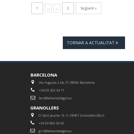
1
...
...
2
Següent »
TORNAR A ACTUALITAT
BARCELONA
Via Augusta 2 bis, 3º, 08006 Barcelona
+34 93 363 54 71
bcn@bellavistalegal.eu
GRANOLLERS
C/ Sant Jaume, 16 1r, 08401 Granollers (Bcn)
+34 93 860 39 60
grn@bellavistalegal.eu