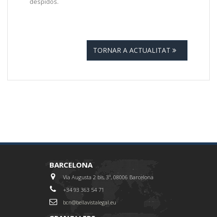
despidos.
TORNAR A ACTUALITAT
BARCELONA
Via Augusta 2 bis, 3º, 08006 Barcelona
+34 93 363 54 71
bcn@bellavistalegal.eu