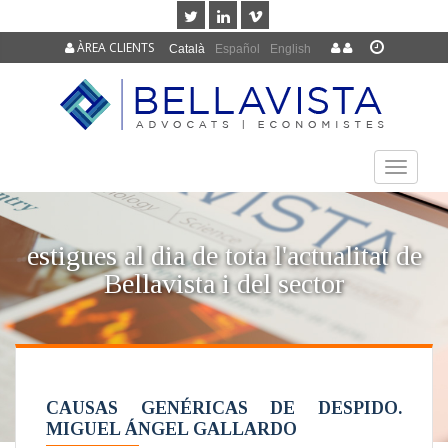
ÀREA CLIENTS
Català
Español
English
TOGGLE
NAVIGAT
estigues al dia de tota l'actualitat de
Bellavista i del sector
CAUSAS GENÉRICAS DE DESPIDO.
MIGUEL ÁNGEL GALLARDO